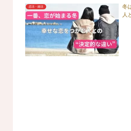
冬
恋活・婚活
人