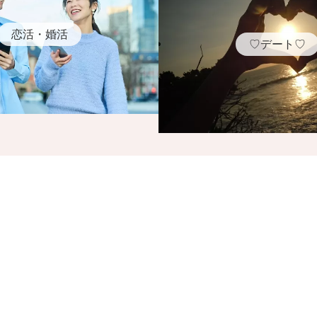
恋活・婚活
♡デート♡