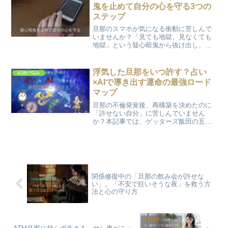
まで、後悔しないための逆転ロードマッ
鬼を止めて自分の心を守る3つの
プを全公開します。
ステップ
旦那のスマホが気になる衝動に苦しんで
いませんか？「見ても地獄、見なくても
地獄」という疑心暗鬼から抜け出し、大
切な自分の心を守るための具体的3ステッ
プを解説。不倫後の再構築中に、これ以
上自分を傷つけないための「心の持ち
浮気した旦那をいつ許す？占い
結婚の悩み
方」をお伝えします。
×AIで導き出す運命の最強ロード
マップ
旦那の不倫発覚後、再構築を決めたのに
「許せない自分」に苦しんでいません
か？本記事では、ゲッターズ飯田の五星
三心占いにAI（Gemini/ChatGPT）を掛け
合わせ、あなただけの「許す期限」と運
命のロードマップを導き出す方法を解
説。一人で抱え込まず、運気の流れを知
って心の主導権を取り戻しましょう。
関係修復中の「旦那の飲み会が許せな
い」。「不安で狂いそうな夜」を救う方
法と心の守り方