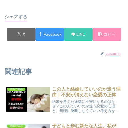
シェアする
X
Facebook
LINE
コピー
yasumin
関連記事
この人と結婚していいのか迷う理
結婚の悩み
由｜不安が消えない恋愛の正体
結婚を考えた途端に不安になるのはな
ぜ？この人でいいのか迷う恋愛の心理
と、無理に決断しなくていい考え方を紹
介します
子どもと歩む新たな人生。私が
結婚の悩み