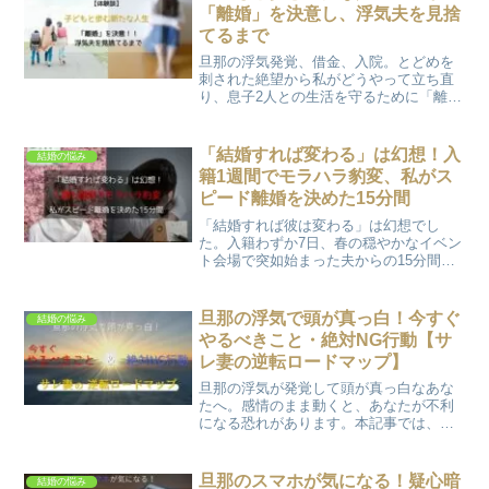
「離婚」を決意し、浮気夫を見捨
てるまで
旦那の浮気発覚、借金、入院。とどめを
刺された絶望から私がどうやって立ち直
り、息子2人との生活を守るために「離
婚」を選んだのか。浮気男の5つの心理タ
イプ診断や、パパっ子の息子との葛藤、
自立のために手にした武器を公開。裏切
「結婚すれば変わる」は幻想！入
結婚の悩み
りを「人生の卒業」に変えるための全記
籍1週間でモラハラ豹変、私がス
録です。
ピード離婚を決めた15分間
「結婚すれば彼は変わる」は幻想でし
た。入籍わずか7日、春の穏やかなイベン
ト会場で突如始まった夫からの15分間の
罵倒。友人夫婦も絶句したモラハラの全
貌と同居前に離婚を決意した理由を綴り
ます。これはマリッジブルーではありま
旦那の浮気で頭が真っ白！今すぐ
結婚の悩み
せん、真実の記録です。
やるべきこと・絶対NG行動【サ
レ妻の逆転ロードマップ】
旦那の浮気が発覚して頭が真っ白なあな
たへ。感情のまま動くと、あなたが不利
になる恐れがあります。本記事では、発
覚直後に「絶対にしてはいけない自爆行
動」と「有利に解決する手順」を徹底解
説。証拠集め、示談、再構築、自分磨き
旦那のスマホが気になる！疑心暗
結婚の悩み