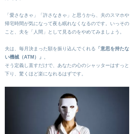
「愛さなきゃ」「許さなきゃ」と思うから、夫のスマホや
帰宅時間が気になって夜も眠れなくなるのです。いっその
こと、夫を「人間」として見るのをやめてみましょう。
夫は、毎月決まった額を振り込んでくれる
「意思を持たな
い機械（ATM）」
。
そう定義し直すだけで、あなたの心のシャッターはすっと
下り、驚くほど楽になれるはずです。