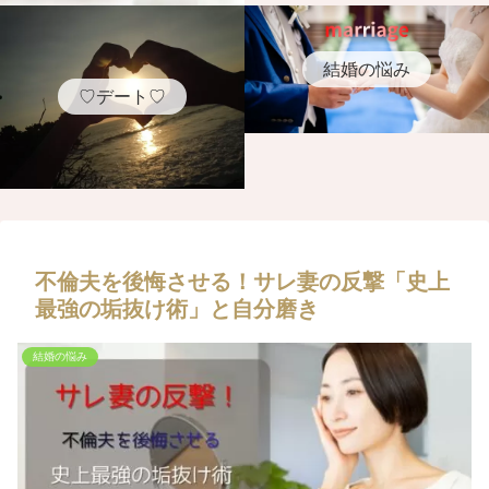
結婚の悩み
♡デート♡
不倫夫を後悔させる！サレ妻の反撃「史上
最強の垢抜け術」と自分磨き
結婚の悩み