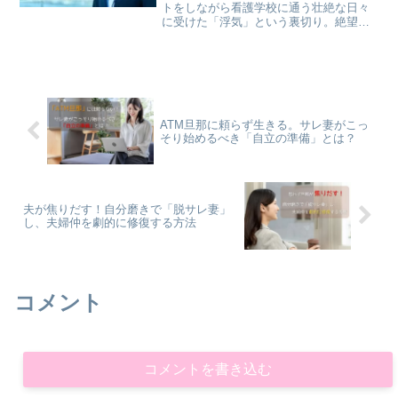
トをしながら看護学校に通う壮絶な日々
に受けた「浮気」という裏切り。絶望の
中で私を救ったのは、息子を守るための
「戦略的な離婚準備」でした。看護師を
選んだ理由、稼げる仕事の選び方、慰謝
料・養育費の勝ち取り方を全公開
ATM旦那に頼らず生きる。サレ妻がこっ
そり始めるべき「自立の準備」とは？
夫が焦りだす！自分磨きで「脱サレ妻」
し、夫婦仲を劇的に修復する方法
コメント
コメントを書き込む