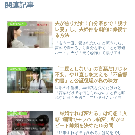
関連記事
夫が焦りだす！自分磨きで「脱サ
結婚の悩み
レ妻」し、夫婦仲を劇的に修復す
る方法
「もう一度、愛されたい」と願うなら、
言葉で責めるより自分を磨くことが最短
ルート。夫が「失う恐怖」で焦り出すほ
どの圧倒的な美しさを手に入れ、サレ妻
から卒業しませんか？レス解消のヒント
や、冷え切った夫婦仲を修復し、再び追
「二度としない」の言葉だけじゃ
結婚の悩み
われる女性になるための具体策を解説し
不安。やり直しを支える『不倫誓
ます。
約書』と公証役場が私の味方
旦那の不倫後、再構築を決めたけれど
「言葉だけでは信じられない」と夜も眠
れない日々を過ごしていませんか？自分
の心を守るために、誓約書を「公証役
場」で作成して法的な味方を作る方法を
解説。気になる費用（1〜3万円）や、旦
「結婚すれば変わる」は幻想！入
結婚の悩み
那への切り出し方、心のケア方法まで、
籍1週間でモラハラ豹変、私がス
経験者の視点で優しくお伝えします。
ピード離婚を決めた15分間
「結婚すれば彼は変わる」は幻想でし