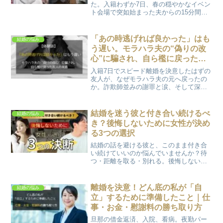
た。入籍わずか7日、春の穏やかなイベン
ト会場で突如始まった夫からの15分間の
罵倒。友人夫婦も絶句したモラハラの全
貌と同居前に離婚を決意した理由を綴り
ます。これはマリッジブルーではありま
「あの時逃げれば良かった」はも
結婚の悩み
せん、真実の記録です。
う遅い。モラハラ夫の“偽りの改
心”に騙され、自ら檻に戻った友
人の末路
入籍7日でスピード離婚を決意したはずの
友人が、なぜモラハラ夫の元へ戻ったの
か。詐欺師並みの謝罪と涙、そして深夜
の罪悪感が引き起こす「マインドコント
ロール」の恐怖を実録公開。周囲ができ
る唯一の対策と、洗脳を解くための残酷
結婚を迷う彼と付き合い続けるべ
結婚の悩み
な真実をお伝えします。
き？後悔しないために女性が決め
る3つの選択
結婚の話を避ける彼と、このまま付き合
い続けていいのか悩んでいませんか？待
つ・距離を取る・別れる。後悔しないた
めに女性が選べる3つの決断と考え方を解
説します。
離婚を決意！どん底の私が「自
結婚の悩み
立」するために準備したこと｜仕
事・お金・慰謝料の勝ち取り方
旦那の借金返済、入院、看病。夜勤パー