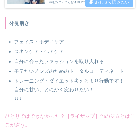
味を持つ」ことは不可欠です。 それらを手に入れること
で、自信をつけ、人間関係を深め、自分自身を高めること
ができます。 この記事では、女性からモテる男になるた
めに必要な5つのことを紹介します。
外見磨き
フェイス・ボディケア
スキンケア・ヘアケア
自分に合ったファッションを取り入れる
モテたいメンズのためのトータルコーディネート
トレーニング・ダイエット考えるより行動です！
自分に甘い、とにかく変わりたい！
↓↓↓
ひとりではできなかった？［ライザップ］他のジムとはこ
こが違う。