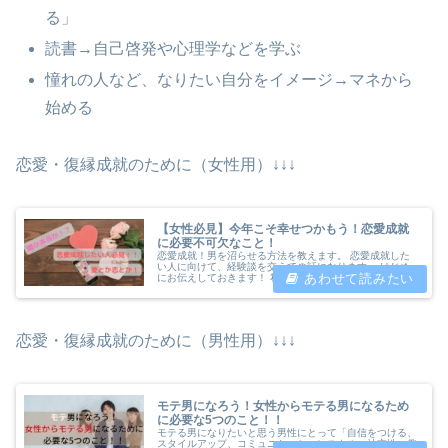
る」
読書→自己啓発や心理学などを学ぶ
憧れの人など、なりたい自分をイメージ→マネから
始める
恋愛・復縁成就のために（女性用）↓↓↓
【女性必見】今年こそ幸せつかもう！恋愛成就
に必要不可欠なこと！
恋愛成就！男を沼らせる方法を教えます。 恋愛成就した
い人に向けて、経験談を交えての話になります。 はじめ
にお伝えしておきます！ 私の交友関係で、恋愛の話をし
た人や相談してくれた人、記事を読んでくれた人は、【嘘
か本当か】わかりませんが、「恋人が出来た！」「結婚し
た！」など多くの人が幸せの階段を登り始めています！！
恋愛・復縁成就のために（男性用）↓↓↓
モテ男になろう！女性からモテる男になるため
に必要な5つのこと！！
モテる男になりたいと思う男性にとって「自信をつける、
スタイルアップ、コミュニケーションスキル、社交性、趣