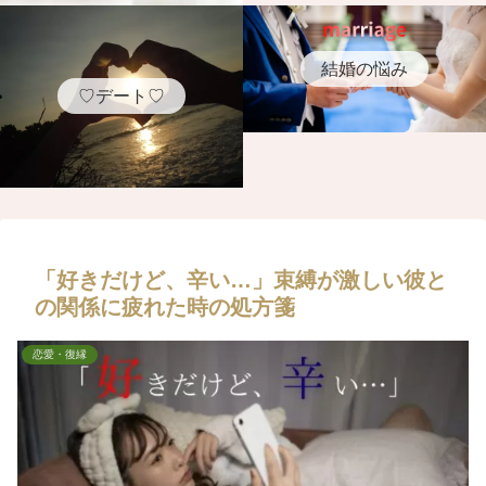
結婚の悩み
♡デート♡
「好きだけど、辛い…」束縛が激しい彼と
の関係に疲れた時の処方箋
恋愛・復縁