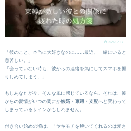
2026.02.17
「彼のこと、本当に大好きなのに……最近、一緒にいると
息苦しい。」
「会っていない時も、彼からの連絡を気にしてスマホを握
りしめてしまう。」
もしあなたが今、そんな風に感じているなら。それは、彼
からの愛情がいつの間にか
嫉妬・束縛・支配
へと変わって
しまっているサインかもしれません。
付き合い始めの頃は、「ヤキモチを焼いてくれるのは愛さ