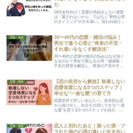
た
20代女性向け｜恋愛が長続きしない原因
は「愛されないから」ではなく“男性心理
のタイミング”のすれ違い。追われ続ける
女性になるのではなく、安心と自由を両
立できる女性になる方法を心理学的に解
説。
30〜40代の恋愛・婚活の悩み｜
恋愛・復縁
男女で違う心理と“将来の不安・
すれ違いをなくす解決法”
30〜40代の恋愛や婚活の悩みはなぜ深く
なるのか？男女で異なる心理・価値観・
不安の背景を解説し、将来の不安やすれ
違いをなくすための具体的な解決法、心
の距離を縮めるコツや関係を長く続ける
ポイントを紹介します。
【恋の依存から解放】執着しない
恋愛・復縁
恋愛体質になる5つのステップ｜
幸せな“一途な愛”の育て方
恋愛依存で苦しいあなたへ。依存的な恋
から抜け出し、自分を大切にできる“一途
な愛”を育てる5つのステップを紹介。恋
が楽になるヒント満載。
恋人と別れたあと｜振った側・フ
恋愛・復縁
ラれた側の心理の違いと向き合い