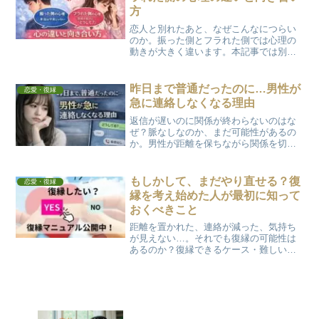
方
恋人と別れたあと、なぜこんなにつらい
のか。振った側とフラれた側では心理の
動きが大きく違います。本記事では別れ
直後の心の違いと、フラれた側が今やる
べき向き合い方を解説します。
昨日まで普通だったのに…男性が
恋愛・復縁
急に連絡しなくなる理由
返信が遅いのに関係が終わらないのはな
ぜ？脈なしなのか、まだ可能性があるの
か。男性が距離を保ちながら関係を切ら
ない理由と、その裏にある本音をわかり
やすく解説します。
もしかして、まだやり直せる？復
恋愛・復縁
縁を考え始めた人が最初に知って
おくべきこと
距離を置かれた、連絡が減った、気持ち
が見えない…。それでも復縁の可能性は
あるのか？復縁できるケース・難しいケ
ースの見極め方と、後悔しないために最
初にやるべきことを解説します。