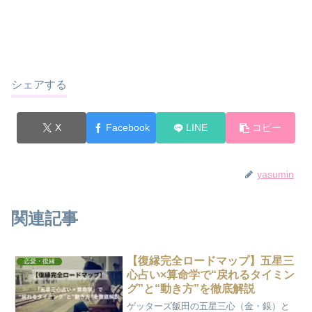
シェアする
X
Facebook
LINE
コピー
yasumin
関連記事
【復縁完全ロードマップ】五星三
恋愛・復縁
心占い×算命学で“戻れるタイミン
グ”と“動き方”を徹底解説
ゲッターズ飯田の五星三心（金・銀）と