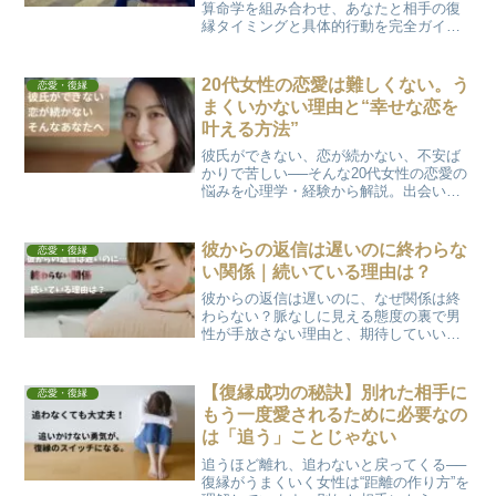
算命学を組み合わせ、あなたと相手の復
縁タイミングと具体的行動を完全ガイ
ド。まずは冷却期間と再連絡の最適時期
を確認しましょう。
20代女性の恋愛は難しくない。う
恋愛・復縁
まくいかない理由と“幸せな恋を
叶える方法”
彼氏ができない、恋が続かない、不安ば
かりで苦しい──そんな20代女性の恋愛の
悩みを心理学・経験から解説。出会いが
増え、無理しない恋ができるようになる
具体的なステップを紹介します。
彼からの返信は遅いのに終わらな
恋愛・復縁
い関係｜続いている理由は？
彼からの返信は遅いのに、なぜ関係は終
わらない？脈なしに見える態度の裏で男
性が手放さない理由と、期待していいケ
ース・注意すべきケースをわかりやすく
解説します。
【復縁成功の秘訣】別れた相手に
恋愛・復縁
もう一度愛されるために必要なの
は「追う」ことじゃない
追うほど離れ、追わないと戻ってくる──
復縁がうまくいく女性は“距離の作り方”を