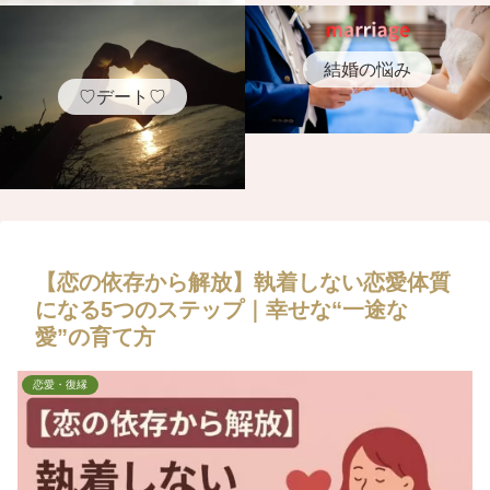
結婚の悩み
♡デート♡
【恋の依存から解放】執着しない恋愛体質
になる5つのステップ｜幸せな“一途な
愛”の育て方
恋愛・復縁