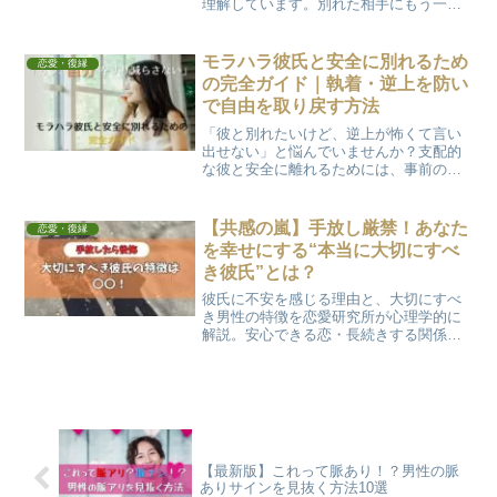
理解しています。別れた相手にもう一度
愛されるための心の向き合い方と、効果
的な行動タイミングをわかりやすく解説
します。
モラハラ彼氏と安全に別れるため
恋愛・復縁
の完全ガイド｜執着・逆上を防い
で自由を取り戻す方法
「彼と別れたいけど、逆上が怖くて言い
出せない」と悩んでいませんか？支配的
な彼と安全に離れるためには、事前の準
備と物理的な距離が不可欠です。別れ話
のコツ、連絡を断つタイミング、そして
次の穏やかな恋へ進むためのヒントを具
【共感の嵐】手放し厳禁！あなた
恋愛・復縁
体的に解説します。
を幸せにする“本当に大切にすべ
き彼氏”とは？
彼氏に不安を感じる理由と、大切にすべ
き男性の特徴を恋愛研究所が心理学的に
解説。安心できる恋・長続きする関係の
見極めポイントがわかる記事です。
【最新版】これって脈あり！？男性の脈
ありサインを見抜く方法10選