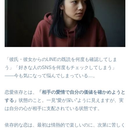
「彼氏・彼女からのLINEの既読を何度も確認してしま
う」「好きな人のSNSを何度もチェックしてしまう」
——今も気になって悩んでしまっている…。
恋愛依存とは、
「相手の愛情で自分の価値を確かめようと
する」
状態のこと。一見“愛が深い”ように見えますが、実
は自分の心が相手に支配されている状態です。
依存的な恋は、最初は情熱的で楽しいのに、次第に苦しく