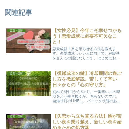
関連記事
【女性必見】今年こそ幸せつかも
恋愛・復縁
う！恋愛成就に必要不可欠なこ
と！
恋愛成就！男を沼らせる方法を教えま
す。恋愛成就したい人に向けて、経験談
を交えての話になります。はじめにお伝
えしておきます！私の交友関係で、恋愛
の話をした人や相談してくれた人、記事
を読んでくれた人は、【嘘か本当か】わ
【復縁成功の鍵】冷却期間の過ご
恋愛・復縁
かりませんが、「恋人が出来た！」「結
し方を徹底解説。苦しくて辛い
婚した！」など多くの人が幸せの階段を
日々からの「心の守り方」
登り始めています！！
別れて3日目から3ヶ月。一番辛いこの時
期をどう生き抜くか。鳴らないスマホ、
自爆寸前のLINE…。パニック状態のあな
たを救う「心の守り方」と、自分磨きを
成功させるステップを実体験から解説。
あなたは一人じゃない、この記事とAIが
【失恋から立ち直る方法】胸が苦
恋愛・復縁
そばにいます。
しい夜を乗り越え、新しい恋を始
めるための処方箋