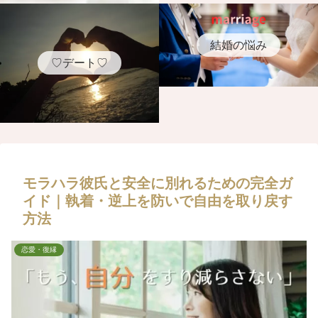
結婚の悩み
♡デート♡
モラハラ彼氏と安全に別れるための完全ガ
イド｜執着・逆上を防いで自由を取り戻す
方法
恋愛・復縁