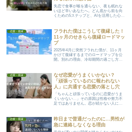
失恋で食事が喉を通らない、夜も眠れな
いほど辛いあなたへ。どん底から前を向
くための5ステップと、AIを活用した心の
整え方を解説。「好き」と「愛」の違い
や、恋人としての好きを見分けるチェッ
クリストも。失恋を乗り越え、新しい運
フラれた僕はこうして復縁した！
恋愛・復縁
命を探す勇気を届けます。
11ヶ月のせきらら復縁ロードマッ
プ
2025年4月に突然フラれた僕が、11ヶ月
かけて復縁するまでのロードマップを公
開。別れの理由、冷却期間の過ごし方、
LINEを送るタイミング。そして、絶望か
ら立ち直るために使った「Awarefy」や
「占い」の活用法まで、実体験をすべて
なぜ恋愛がうまくいかない？
恋愛・復縁
書き残しました。
「頑張っているのに報われない
人」に共通する恋愛の落とし穴
「ちゃんと頑張っているのに恋愛がうま
くいかない…」その原因は性格や努力不
足ではありません。恋が続かない人に共
通する“無意識の思考癖”と、無理をしない
恋愛への整え方を解説します。
昨日まで普通だったのに…男性が
恋愛・復縁
急に連絡しなくなる理由