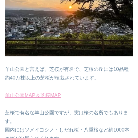
羊山公園と言えば、芝桜が有名で、芝桜の丘には10品種
約40万株以上の芝桜が植栽されています。
羊山公園MAP＆芝桜MAP
芝桜で有名な羊山公園ですが、実は桜の名所でもありま
す。
園内にはソメイヨシノ・しだれ桜・八重桜など約1000本