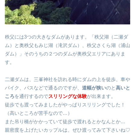
秩父には3つの大きなダムがあります。「秩父湖（二瀬ダ
ム）と奥秩父もみじ湖（滝沢ダム）、秩父さくら湖（浦山
ダム）」そのうちの２つのダムが奥秩父エリアにありま
す。
二瀬ダムは、三峯神社を訪れる時にダムの上を徒歩、車や
バイク、バスなどで通るのですが、
道幅が狭い
のと
高いと
ころ
を通行するので
スリリングな体験
が出来ます。
徒歩でも渡ってみましたがやっぱりスリリングでした！
（高いところが苦手なので…）
また吊り橋がかかっていて徒歩で渡れるとかなんとか…
親密度を上げたいカップルは、ぜひ渡ってみて下さいね♡