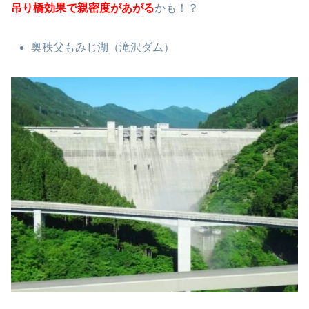
吊り橋効果で親密度があがる
かも！？
奥秩父もみじ湖（滝沢ダム）