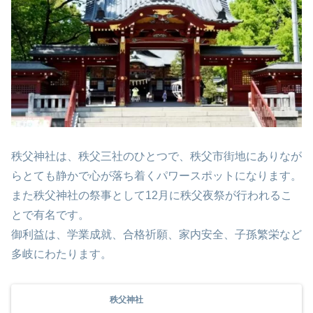
秩父神社は、秩父三社のひとつで、秩父市街地にありなが
らとても静かで心が落ち着くパワースポットになります。
また秩父神社の祭事として12月に秩父夜祭が行われるこ
とで有名です。
御利益は、学業成就、合格祈願、家内安全、子孫繁栄など
多岐にわたります。
秩父神社