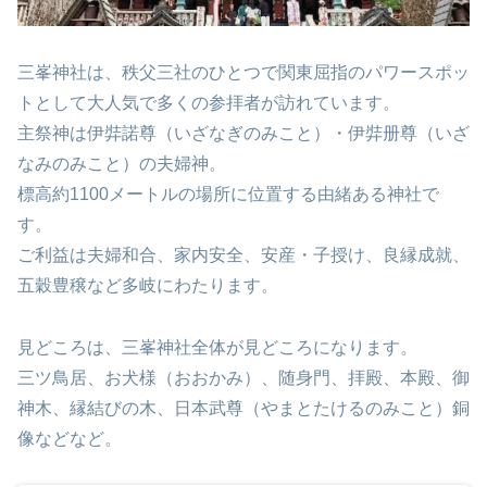
三峯神社は、秩父三社のひとつで関東屈指のパワースポッ
トとして大人気で多くの参拝者が訪れています。
主祭神は伊弉諾尊（いざなぎのみこと）・伊弉册尊（いざ
なみのみこと）の夫婦神。
標高約1100メートルの場所に位置する由緒ある神社で
す。
ご利益は夫婦和合、家内安全、安産・子授け、良縁成就、
五穀豊穣など多岐にわたります。
見どころは、三峯神社全体が見どころになります。
三ツ鳥居、お犬様（おおかみ）、随身門、拝殿、本殿、御
神木、縁結びの木、日本武尊（やまとたけるのみこと）銅
像などなど。