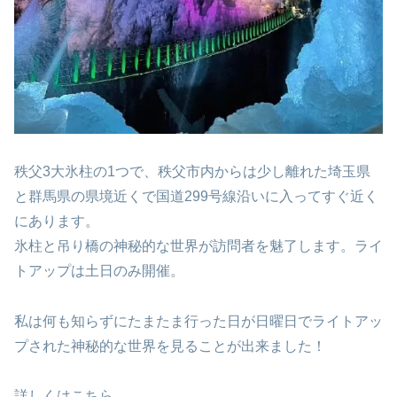
秩父3大氷柱の1つで、秩父市内からは少し離れた埼玉県
と群馬県の県境近くで国道299号線沿いに入ってすぐ近く
にあります。
氷柱と吊り橋の神秘的な世界が訪問者を魅了します。ライ
トアップは土日のみ開催。
私は何も知らずにたまたま行った日が日曜日でライトアッ
プされた神秘的な世界を見ることが出来ました！
詳しくはこちら