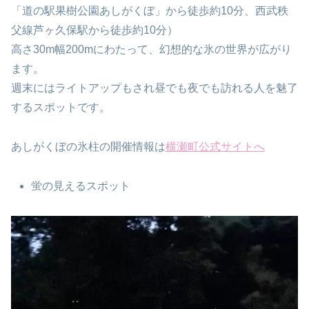
「道の駅果樹公園あしがくぼ」から徒歩約10分、西武秩
父線芦ヶ久保駅から徒歩約10分）
高さ30m幅200mにわたって、幻想的な氷の世界が広がり
ます。
週末にはライトアップもされ昼でも夜でも訪れる人を魅了
するスポットです。
あしがくぼの氷柱の開催情報は
横瀬町公式サイトへ
蛍の見えるスポット