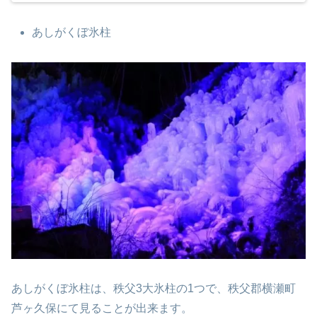
あしがくぼ氷柱
あしがくぼ氷柱は、秩父3大氷柱の1つで、秩父郡横瀬町
芦ヶ久保にて見ることが出来ます。